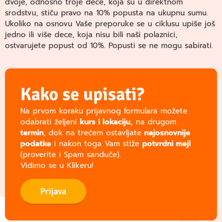
dvoje, odnosno troje dece, koja su u direktnom
srodstvu, stiču pravo na 10% popusta na ukupnu sumu.
Ukoliko na osnovu Vaše preporuke se u ciklusu upiše još
jedno ili više dece, koja nisu bili naši polaznici,
ostvarujete popust od 10%. Popusti se ne mogu sabirati.
Kako se upisati?
Na prvom koraku prijavnog formulara možete
odabrati željeni
kurs i lokaciju,
na drugom
termin
, dok na trećem ostavljate
najosnovnije
podatke
i nakon toga Vam stiže
potvrdni mejl
(proverite i Spam sanduče).
Vidimo se u Klikeru!
Prijava